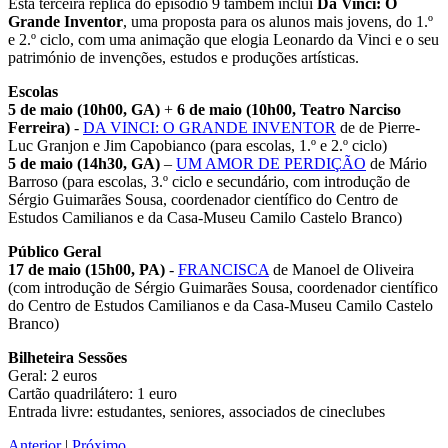
Esta terceira réplica do episódio 9 também inclui
Da Vinci: O
Grande Inventor
, uma proposta para os alunos mais jovens, do 1.º
e 2.º ciclo, com uma animação que elogia Leonardo da Vinci e o seu
património de invenções, estudos e produções artísticas.
Escolas
5 de maio (10h00, GA)
+
6 de maio (10h00, Teatro Narciso
Ferreira)
-
DA VINCI: O GRANDE INVENTOR
de de Pierre-
Luc Granjon e Jim Capobianco (para escolas, 1.º e 2.º ciclo)
5 de maio (14h30, GA)
–
UM AMOR DE PERDIÇÃO
de Mário
Barroso (para escolas, 3.º ciclo e secundário, com introdução de
Sérgio Guimarães Sousa, coordenador científico do Centro de
Estudos Camilianos e da Casa-Museu Camilo Castelo Branco)
Público Geral
17 de maio (15h00, PA)
-
FRANCISCA
de Manoel de Oliveira
(com introdução de Sérgio Guimarães Sousa, coordenador científico
do Centro de Estudos Camilianos e da Casa-Museu Camilo Castelo
Branco)
Bilheteira Sessões
Geral: 2 euros
Cartão quadrilátero: 1 euro
Entrada livre: estudantes, seniores, associados de cineclubes
Anterior
|
Próximo